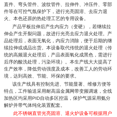
直件、弯头管件、波纹管件、拉伸件、冲压件、零部
件等在可控气氛保护下，进行光亮固溶、去应力退
火、本色还原的热处理工艺的专用设备。
产品平板拉伸后产生内应力（变硬），若继续拉
伸会产生开裂问题，故进行光亮去应力退火处理。产
品处理后，表面无氧化，内应力消除，便于后期的继
续拉伸或成品出货。本设备取代传统的退火处理（传
统的高频退火处理后，产品表面氧化成黑色，需进行
后序的酸洗处理，污染环境）。本生产线大大提高了
生产效率，降低劳动强度及成本，改善工人的劳动环
境，达到高效、节能、环保的要求。
该生产线具有控制先进、节能显著、维修方便等
特点，工件输送采用耐高温金属网带变频调速，全线
加热区均采用PID自动多区控温，保护气源采用氨分
解炉并带气体纯化装置配套。
此
不锈钢直管光亮固溶、退火炉
设备可根据用户