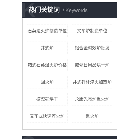
K
热门关键词
Keywords
石英退火炉制造单位
叉车炉制造单位
井式炉
铝合金时效炉批发
箱式石英退火炉价格
搪瓷日用品烘干炉
回火炉
井式钎杆淬火加热炉
搪瓷锅烘干
永康光亮炉退火炉
叉车式快速淬火炉
退火炉